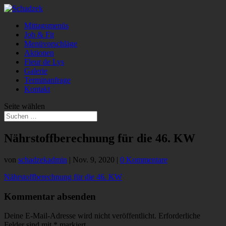
Mittagsmenüs
Job & Fit
Menüvorschläge
Aktionen
Fleur de Lys
Galerie
Terminanfrage
Kontakt
Seite wählen
Nährstoffberechnung für die 46. KW
von
schadzekadmin
|
Nov. 9, 2020
|
0 Kommentare
Nährstoffberechnung für die 46. KW
Kommentar absenden
Deine E-Mail-Adresse wird nicht veröffentlicht.
Erforderliche
Felder sind mit
*
markiert