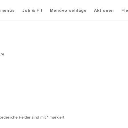
smenüs
Job & Fit
Menüvorschläge
Aktionen
Fl
re
forderliche Felder sind mit
*
markiert